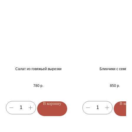
Салат из говяжьей вырезки
Блинчики с семгой
780
р.
850
р.
В корзину
В корз