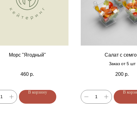
Морс "Ягодный"
Салат с семго
Заказ от 5 шт
460
р.
200
р.
В корзину
В корз