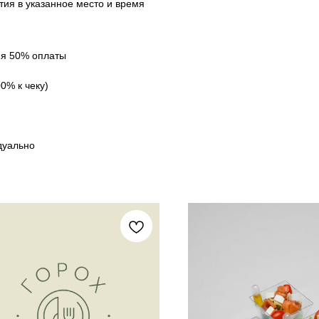
тия в указанное место и время
ия 50% оплаты
00% к чеку)
идуально