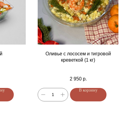
й
Оливье с лососем и тигровой
креветкой (1 кг)
2 950
р.
ину
В корзину